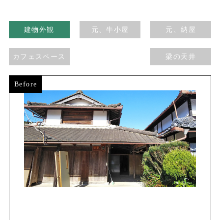
建物外観
元、牛小屋
元、納屋
カフェスペース
梁の天井